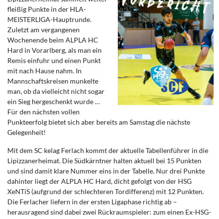
fleißig Punkte in der HLA-
MEISTERLIGA-Hauptrunde.
Zuletzt am vergangenen
Wochenende beim ALPLA HC
Hard in Vorarlberg, als man ein
Remis einfuhr und einen Punkt
mit nach Hause nahm. In
Mannschaftskreisen munkelte
man, ob da vielleicht nicht sogar
ein Sieg hergeschenkt wurde …
Für den nächsten vollen
Punkteerfolg bietet sich aber bereits am Samstag die nächste
Gelegenheit!
Mit dem SC kelag Ferlach kommt der aktuelle Tabellenführer in die
Lipizzanerheimat. Die Südkärntner halten aktuell bei 15 Punkten
und sind damit klare Nummer eins in der Tabelle. Nur drei Punkte
dahinter liegt der ALPLA HC Hard, dicht gefolgt von der HSG
XeNTiS (aufgrund der schlechteren Tordifferenz) mit 12 Punkten.
Die Ferlacher liefern in der ersten Ligaphase richtig ab –
herausragend sind dabei zwei Rückraumspieler: zum einen Ex-HSG-