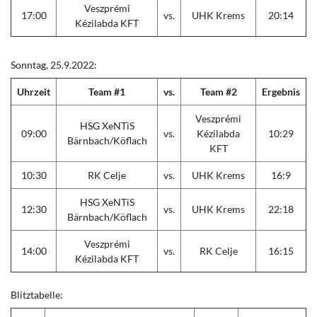
Veszprémi
17:00
vs.
UHK Krems
20:14
Kézilabda KFT
Sonntag, 25.9.2022:
Uhrzeit
Team #1
vs.
Team #2
Ergebnis
Veszprémi
HSG XeNTiS
09:00
vs.
Kézilabda
10:29
Bärnbach/Köflach
KFT
10:30
RK Celje
vs.
UHK Krems
16:9
HSG XeNTiS
12:30
vs.
UHK Krems
22:18
Bärnbach/Köflach
Veszprémi
14:00
vs.
RK Celje
16:15
Kézilabda KFT
Blitztabelle: