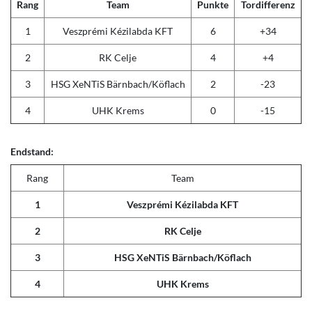
Rang
Team
Punkte
Tordifferenz
1
Veszprémi Kézilabda KFT
6
+34
2
RK Celje
4
+4
3
HSG XeNTiS Bärnbach/Köflach
2
-23
4
UHK Krems
0
-15
Endstand:
Rang
Team
1
Veszprémi Kézilabda KFT
2
RK Celje
3
HSG XeNTiS Bärnbach/Köflach
4
UHK Krems