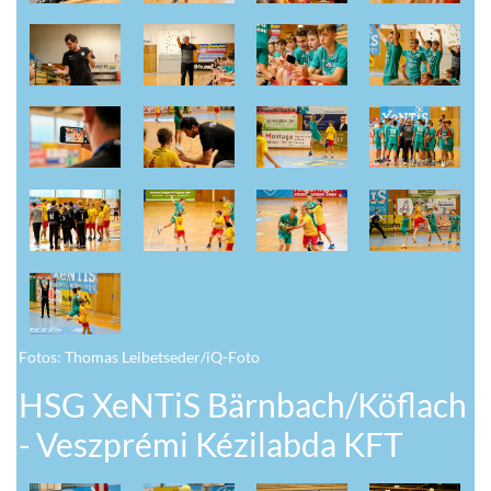
Fotos: Thomas Leibetseder/iQ-Foto
HSG XeNTiS Bärnbach/Köflach
- Veszprémi Kézilabda KFT