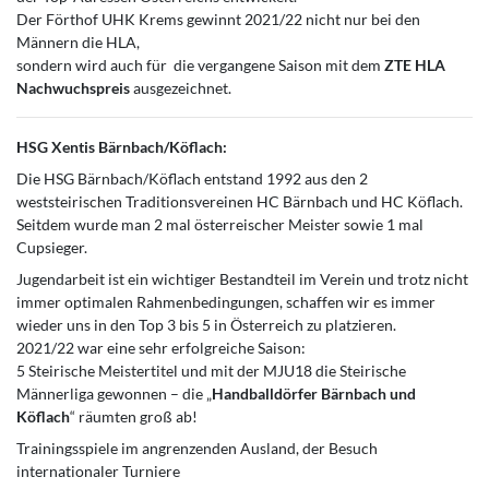
Der Förthof UHK Krems gewinnt 2021/22 nicht nur bei den
Männern die HLA,
sondern wird auch für die vergangene Saison mit dem
ZTE HLA
Nachwuchspreis
ausgezeichnet.
HSG Xentis Bärnbach/Köflach:
Die HSG Bärnbach/Köflach entstand 1992 aus den 2
weststeirischen Traditionsvereinen HC Bärnbach und HC Köflach.
Seitdem wurde man 2 mal österreischer Meister sowie 1 mal
Cupsieger.
Jugendarbeit ist ein wichtiger Bestandteil im Verein und trotz nicht
immer optimalen Rahmenbedingungen, schaffen wir es immer
wieder uns in den Top 3 bis 5 in Österreich zu platzieren.
2021/22 war eine sehr erfolgreiche Saison:
5 Steirische Meistertitel und mit der MJU18 die Steirische
Männerliga gewonnen – die „
Handballdörfer Bärnbach und
Köflach
“ räumten groß ab!
Trainingsspiele im angrenzenden Ausland, der Besuch
internationaler Turniere