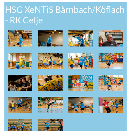
HSG XeNTiS Bärnbach/Köflach
- RK Celje