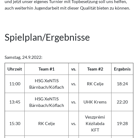
und jetzt unser eigenes Turnier mit Topbesetzung soll uns helfen,
auch weiterhin Jugendarbeit mit dieser Qualität bieten zu können.
Spielplan/Ergebnisse
Samstag, 24.9.2022:
Uhrzeit
Team #1
vs.
Team #2
Ergebnis
HSG XeNTiS
11:00
vs.
RK Celje
18:24
Bärnbach/Köflach
HSG XeNTiS
13:45
vs.
UHK Krems
22:20
Bärnbach/Köflach
Veszprémi
15:30
RK Celje
vs.
Kézilabda
19:28
KFT