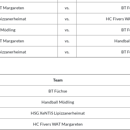
T Margareten
vs.
BT F
pizzanerheimat
vs.
HC Fivers W
 Mödling
vs.
BT F
T Margareten
vs.
Handbal
pizzanerheimat
vs.
BT F
Team
BT Füchse
Handball Mödling
HSG XeNTiS Lipizzanerheimat
HC Fivers WAT Margareten