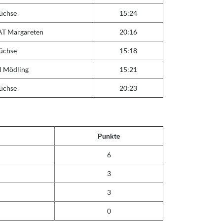
üchse
15:24
AT Margareten
20:16
üchse
15:18
l Mödling
15:21
üchse
20:23
Punkte
6
3
3
0