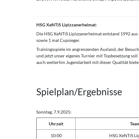
HSG XeNTiS Lipizzanerheimat:
Die HSG XeNTiS Lipizzanerheimat entstand 1992 aus 
sowie 1 mal Cupsieger.
Trainingsspiele im angrenzenden Ausland, der Besuch
und jetzt unser eigenes Turnier mit Topbesetzung soll 
auch weiterhin Jugendarbeit mit dieser Qualität biet
Spielplan/Ergebnisse
Sonntag, 7.9.2025:
Uhrzeit
Tea
10:00
HSG XeNTiS Li