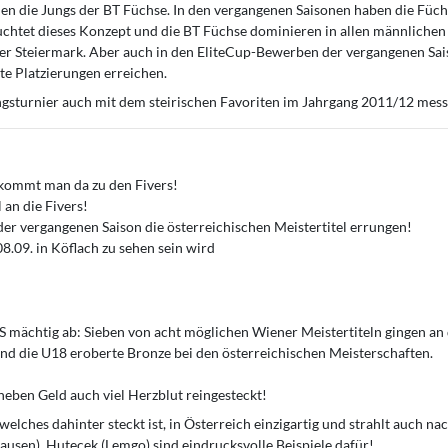
den die Jungs der BT Füchse. In den vergangenen Saisonen haben die Füc
uchtet dieses Konzept und die BT Füchse dominieren in allen männlichen
der Steiermark. Aber auch in den EliteCup-Bewerben der vergangenen Sa
te Platzierungen erreichen.
ngsturnier auch mit dem steirischen Favoriten im Jahrgang 2011/12 mes
 kommt man da zu den Fivers!
an die Fivers!
der vergangenen Saison die österreichischen Meistertitel errungen!
8.09. in Köflach zu sehen sein wird
S mächtig ab: Sieben von acht möglichen Wiener Meistertiteln gingen a
d die U18 eroberte Bronze bei den österreichischen Meisterschaften.
 neben Geld auch viel Herzblut reingesteckt!
lches dahinter steckt ist, in Österreich einzigartig und strahlt auch na
hausen), Hutecek (Lemgo) sind eindrucksvolle Beispiele dafür!