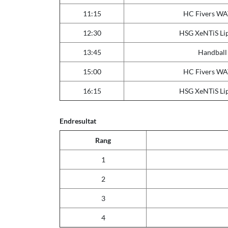
11:15
HC Fivers WA
12:30
HSG XeNTiS Li
13:45
Handball
15:00
HC Fivers WA
16:15
HSG XeNTiS Li
Endresultat
Rang
1
2
3
4