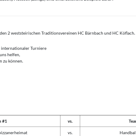
den 2 weststeirischen Traditionsvereinen HC Bärnbach und HC Köflach.
 internationaler Turniere
uns helfen,
en zu können.
m #1
vs.
Tea
pizzanerheimat
vs.
Handbal