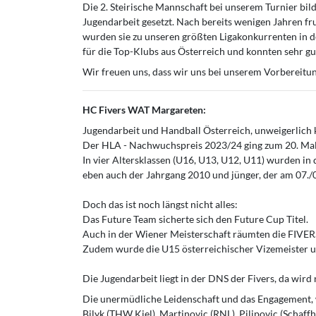
Die 2. Steirische Mannschaft bei unserem Turnier bil
Jugendarbeit gesetzt. Nach bereits wenigen Jahren fr
wurden sie zu unseren größten Ligakonkurrenten in 
für die Top-Klubs aus Österreich und konnten sehr gu
Wir freuen uns, dass wir uns bei unserem Vorbereitu
HC Fivers WAT Margareten:
Jugendarbeit und Handball Österreich, unweigerlich
Der HLA - Nachwuchspreis 2023/24 ging zum 20. Mal 
In vier Altersklassen (U16, U13, U12, U11) wurden in 
eben auch der Jahrgang 2010 und jünger, der am 07./0
Doch das ist noch längst nicht alles:
Das Future Team sicherte sich den Future Cup Titel.
Auch in der Wiener Meisterschaft räumten die FIVER
Zudem wurde die U15 österreichischer Vizemeister un
Die Jugendarbeit liegt in der DNS der Fivers, da wird
Die unermüdliche Leidenschaft und das Engagement, we
Bilyk (THW Kiel), Martinovic (RNL), Pilipovic (Schaff