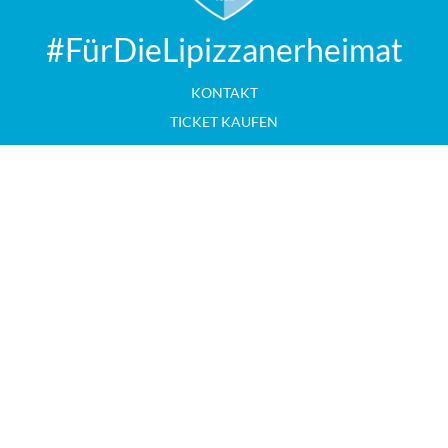
#FürDieLipizzanerheimat
KONTAKT
TICKET KAUFEN
MITGLIED WERDEN
IMPRESSUM
Copyright © 2024 HSG XeNTiS Lipizzanerheimat
Umsetzung KreativPraxis Werbeagentur Christian Bacher