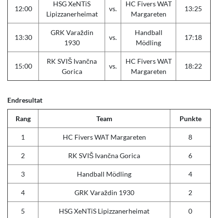
HSG XeNTiS
HC Fivers WAT
12:00
vs.
13:25
Lipizzanerheimat
Margareten
GRK Varaždin
Handball
13:30
vs.
17:18
1930
Mödling
RK SVIŠ Ivančna
HC Fivers WAT
15:00
vs.
18:22
Gorica
Margareten
Endresultat
Rang
Team
Punkte
1
HC Fivers WAT Margareten
8
2
RK SVIŠ Ivančna Gorica
6
3
Handball Mödling
4
4
GRK Varaždin 1930
2
5
HSG XeNTiS Lipizzanerheimat
0