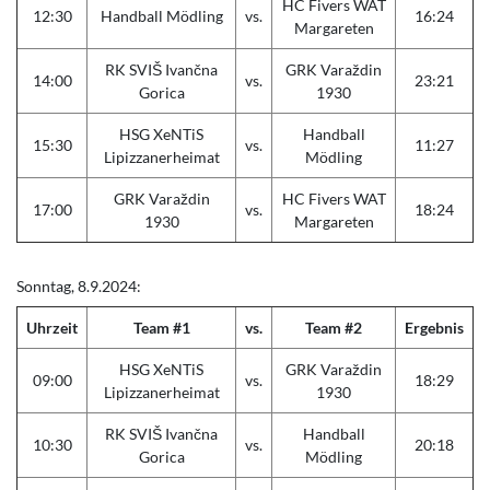
HC Fivers WAT
12:30
Handball Mödling
vs.
16:24
Margareten
RK SVIŠ Ivančna
GRK Varaždin
14:00
vs.
23:21
Gorica
1930
HSG XeNTiS
Handball
15:30
vs.
11:27
Lipizzanerheimat
Mödling
GRK Varaždin
HC Fivers WAT
17:00
vs.
18:24
1930
Margareten
Sonntag, 8.9.2024:
Uhrzeit
Team #1
vs.
Team #2
Ergebnis
HSG XeNTiS
GRK Varaždin
09:00
vs.
18:29
Lipizzanerheimat
1930
RK SVIŠ Ivančna
Handball
10:30
vs.
20:18
Gorica
Mödling