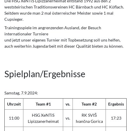
Die HSG XeNTiS Lipizzanerheimat entstand 1992 aus den 2
weststeirischen Traditionsvereinen HC Bärnbach und HC Köflach.
Seitdem wurde man 2 mal österreischer Meister sowie 1 mal
Cupsieger.
Trainingsspiele im angrenzenden Ausland, der Besuch
internationaler Turniere
und jetzt unser eigenes Turnier mit Topbesetzung soll uns helfen,
auch weiterhin Jugendarbeit mit dieser Qualität bieten zu können.
Spielplan/Ergebnisse
Samstag, 7.9.2024:
Uhrzeit
Team #1
vs.
Team #2
Ergebnis
HSG XeNTiS
RK SVIŠ
11:00
vs.
17:23
Lipizzanerheimat
Ivančna Gorica