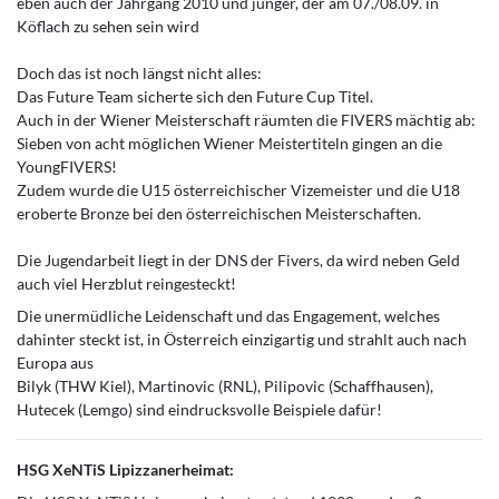
eben auch der Jahrgang 2010 und jünger, der am 07./08.09. in
Köflach zu sehen sein wird
Doch das ist noch längst nicht alles:
Das Future Team sicherte sich den Future Cup Titel.
Auch in der Wiener Meisterschaft räumten die FIVERS mächtig ab:
Sieben von acht möglichen Wiener Meistertiteln gingen an die
YoungFIVERS!
Zudem wurde die U15 österreichischer Vizemeister und die U18
eroberte Bronze bei den österreichischen Meisterschaften.
Die Jugendarbeit liegt in der DNS der Fivers, da wird neben Geld
auch viel Herzblut reingesteckt!
Die unermüdliche Leidenschaft und das Engagement, welches
dahinter steckt ist, in Österreich einzigartig und strahlt auch nach
Europa aus
Bilyk (THW Kiel), Martinovic (RNL), Pilipovic (Schaffhausen),
Hutecek (Lemgo) sind eindrucksvolle Beispiele dafür!
HSG XeNTiS Lipizzanerheimat: