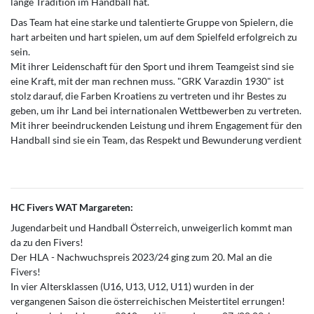
lange Tradition im Handball hat.
Das Team hat eine starke und talentierte Gruppe von Spielern, die
hart arbeiten und hart spielen, um auf dem Spielfeld erfolgreich zu
sein.
Mit ihrer Leidenschaft für den Sport und ihrem Teamgeist sind sie
eine Kraft, mit der man rechnen muss. "GRK Varazdin 1930" ist
stolz darauf, die Farben Kroatiens zu vertreten und ihr Bestes zu
geben, um ihr Land bei internationalen Wettbewerben zu vertreten.
Mit ihrer beeindruckenden Leistung und ihrem Engagement für den
Handball sind sie ein Team, das Respekt und Bewunderung verdient
HC Fivers WAT Margareten:
Jugendarbeit und Handball Österreich, unweigerlich kommt man
da zu den Fivers!
Der HLA - Nachwuchspreis 2023/24 ging zum 20. Mal an die
Fivers!
In vier Altersklassen (U16, U13, U12, U11) wurden in der
vergangenen Saison die österreichischen Meistertitel errungen!