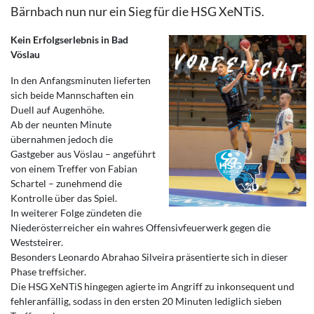
Bärnbach nun nur ein Sieg für die HSG XeNTiS.
Kein Erfolgserlebnis in Bad
Vöslau
In den Anfangsminuten lieferten
sich beide Mannschaften ein
Duell auf Augenhöhe.
Ab der neunten Minute
übernahmen jedoch die
Gastgeber aus Vöslau – angeführt
von einem Treffer von Fabian
Schartel – zunehmend die
Kontrolle über das Spiel.
In weiterer Folge zündeten die
Niederösterreicher ein wahres Offensivfeuerwerk gegen die
Weststeirer.
Besonders Leonardo Abrahao Silveira präsentierte sich in dieser
Phase treffsicher.
Die HSG XeNTiS hingegen agierte im Angriff zu inkonsequent und
fehleranfällig, sodass in den ersten 20 Minuten lediglich sieben